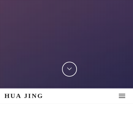
HUA JING
Toggl
navig